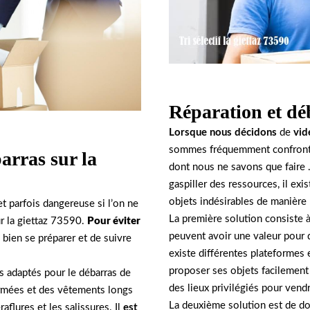
Réparation et déb
Lorsque nous décidons
de
vid
sommes fréquemment confront
arras sur la
dont nous ne savons que faire .
gaspiller des ressources, il ex
objets indésirables de manière
t parfois dangereuse si l’on ne
La première solution consiste 
ur la giettaz 73590.
Pour éviter
peuvent avoir une valeur pour d
 bien se préparer et de suivre
existe différentes plateformes 
proposer ses objets facilement
ts adaptés pour le débarras de
des lieux privilégiés pour vend
ermées et des vêtements longs
La deuxième solution est de do
aflures et les salissures. Il
est