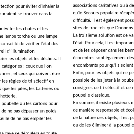
associations caritatives ou à d
ction pour éviter d’inhaler la
qu’le Secours populaire récupèr
urraient se trouver dans la
difficulté. Il est également pos
sites de troc tels que Donnons
r éviter les chutes et les
La troisième solution est de val
une lampe torche ou une lampe
l’état. Pour cela, il est importa
conseillé de vérifier l’état des
et de les déposer dans les benn
eil d’ illumination.
écocentres sont également des 
ier les objets et les déchets. Il
encombrants pour qu’ils soient 
 catégories : ceux que l’on
Enfin, pour les objets qui ne peu
nner , et ceux qui doivent être
possible de les jeter à la poube
 les règles de tri sélectif en
consignes de tri sélectif et de 
que les piles, les batteries ou
poubelle classique.
hetterie.
En somme, il existe plusieurs 
cs poubelle ou les cartons pour
de manière responsable et écolo
é de ne pas dépasser un poids
de la nature des objets, il est p
eillé de ne pas empiler les
ou de les éliminer à la poubell
sa cave se déroulera en toute