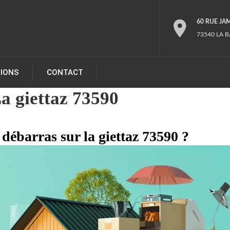
60 RUE JA
73540 LA B
TIONS
CONTACT
a giettaz 73590
 débarras sur la giettaz 73590 ?