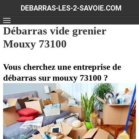
DEBARRAS-LES-2-SAVOIE.COM
ACCUEIL
Débarras vide grenier
Mouxy 73100
DÉBARRAS
NOS
RÉALISATIONS
Vous cherchez une entreprise de
débarras sur mouxy 73100 ?
CONTACT