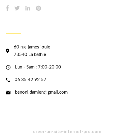
INFORMATION
60 rue james joule
73540 La bathie
Lun - Sam : 7:00-20:00
06 35 42 92 57
benoni.damien@gmail.com
creer-un-site-internet-pro.com