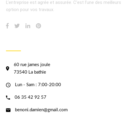
L’entreprise est agrée et assurée.
C’est l’une des meilleurs
option pour vos travaux.
INFORMATION
60 rue james joule
73540 La bathie
Lun - Sam : 7:00-20:00
06 35 42 92 57
benoni.damien@gmail.com