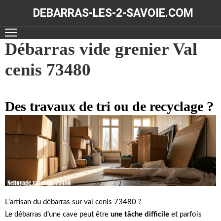
DEBARRAS-LES-2-SAVOIE.COM
ACCUEIL
Débarras vide grenier Val
cenis 73480
DÉBARRAS
NOS
RÉALISATIONS
Des travaux de tri ou de recyclage ?
CONTACT
L’artisan du débarras sur val cenis 73480 ?
Le débarras d’une cave peut être
une tâche difficile
et parfois