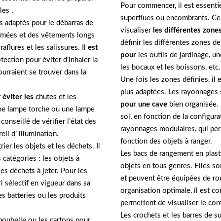
Pour commencer, il est essentie
les .
superflues ou encombrants. Cel
ts adaptés pour le débarras de
visualiser
les différentes zone
ermées et des vêtements longs
définir les différentes zones d
aflures et les salissures. Il
est
pour
les outils de jardinage, u
ction pour éviter d’inhaler la
les bocaux et les boissons, etc.
urraient se trouver dans la
Une fois les zones définies, il
plus adaptées. Les rayonnages
r
éviter les
chutes et les
pour une cave
bien organisée. 
une lampe torche ou une lampe
sol, en fonction de la configur
conseillé de vérifier l’état des
rayonnages modulaires, qui perm
eil d’ illumination.
fonction des objets à ranger.
ier les objets et les déchets. Il
Les bacs de rangement en plast
catégories : les objets à
objets en tous genres. Elles so
es déchets à jeter. Pour les
et peuvent être équipées de ro
ri sélectif en vigueur dans sa
organisation optimale, il est co
es batteries ou les produits
permettent de visualiser le cont
Les crochets et les barres de 
 poubelle ou les cartons pour