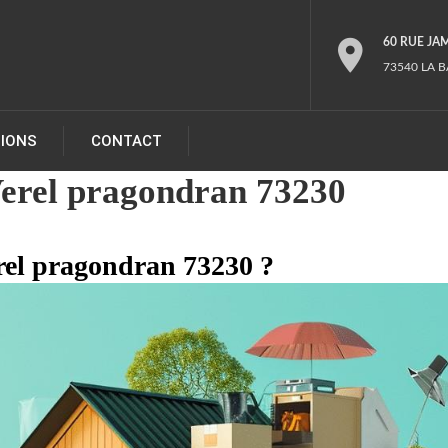
60 RUE JA
73540 LA B
TIONS
CONTACT
Verel pragondran 73230
erel pragondran 73230 ?