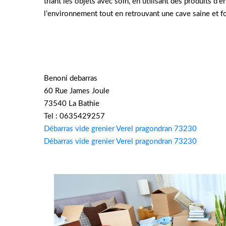
triant les objets avec soin, en utilisant des produits d’
l’environnement tout en retrouvant une cave saine et fo
Benoni debarras
60 Rue James Joule
73540 La Bathie
Tel : 0635429257
Débarras vide grenier Verel pragondran 73230
Débarras vide grenier Verel pragondran 73230