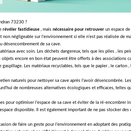
ondran 73230 ?
e
révéler fastidieuse
, mais
nécessaire pour retrouver
un espace de 
 non négligeable sur l’environnement si elle n’est pas réalisée de m
 du désencombrement de sa cave.
 matériaux avec soin. Les déchets dangereux, tels que les piles , les p
s objets encore en bon état peuvent être offerts à des associations c
gaspillage. Les matériaux recyclables, tels que le papier , le carton , 
ntretien naturels pour nettoyer sa cave après l’avoir désencombrée. L
ourd’hui de nombreuses alternatives écologiques et efficaces, telles q
ennes pour optimiser l’espace de sa cave et éviter de la ré-encombrer 
espace disponible. Il est également important de ne pas stocker des o
asion de faire un geste pour l’environnement en adoptant des prati