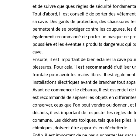
et de suivre quelques règles de sécurité fondamenta
Tout d’abord, il est conseillé de porter des vêtemen
sa cave. Des gants de protection, des chaussures f
permettent de se protéger contre les coupures, les ér
également
recommandé de porter un masque de prote
poussière et les éventuels produits dangereux qui po
cave.
Ensuite, il est important de bien éclairer la cave pou
blessures. Pour cela, il
est recommandé
d’utiliser 
frontale pour avoir les mains libres. Il est également 
installations électriques avant de brancher tout appar
Avant de commencer le débarras, il est essentiel de tr
est recommandé de séparer les objets en différentes 
conserver, ceux que l’on peut vendre ou donner , et l
déchets, il est important de respecter les règles de t
commune. Les déchets toxiques, tels que les piles, l
chimiques, doivent être apportés en déchetterie.
Enfin, il est important de ne pas surcharger les sacs