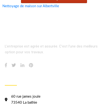
Nettoyage de maison sur Albertville
L’entreprise est agrée et assurée.
C’est l’une des meilleurs
option pour vos travaux.
INFORMATION
60 rue james joule
73540 La bathie