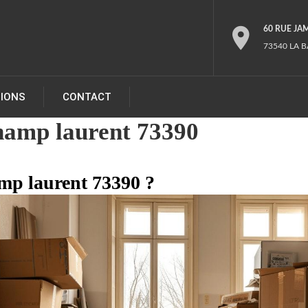
60 RUE JA
73540 LA B
TIONS
CONTACT
hamp laurent 73390
amp laurent 73390 ?