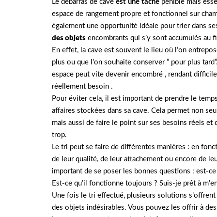
Le débarras de cave
est une tâche
pénible mais esse
espace de rangement propre et fonctionnel sur cham
également une opportunité idéale pour trier dans ses
des objets
encombrants qui s’y sont accumulés au fi
En effet, la cave est souvent le lieu où l’on entrepo
plus ou que l’on souhaite conserver ” pour plus tard”
espace peut vite devenir encombré , rendant difficile
réellement besoin .
Pour éviter cela, il est important de prendre le temp
affaires stockées dans sa cave. Cela permet non seul
mais aussi de faire le point sur ses besoins réels et
trop.
Le tri peut se faire de différentes manières : en fonc
de leur qualité, de leur attachement ou encore de leur
important de se poser les bonnes questions : est-ce 
Est-ce qu’il fonctionne toujours ? Suis-je prêt à m’e
Une fois le tri effectué, plusieurs solutions s’offre
des objets indésirables. Vous pouvez les offrir à de