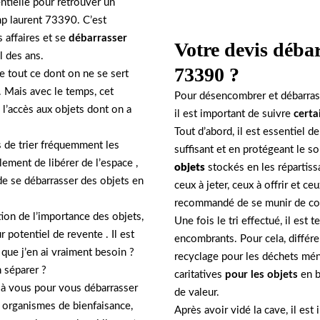
ntielle pour retrouver un
p laurent 73390. C’est
 affaires et se
débarrasser
Votre devis déba
l des ans.
73390 ?
se tout ce dont on ne se sert
. Mais avec le temps, cet
Pour désencombrer et débarras
 l’accès aux objets dont on a
il est important de suivre
certa
Tout d’abord, il est essentiel d
s de trier fréquemment les
suffisant et en protégeant le so
ement de libérer de l’espace ,
objets
stockés en les répartissa
 de se débarrasser des objets en
ceux à jeter, ceux à offrir et ceu
recommandé de se munir de cont
tion de l’importance des objets,
Une fois le tri effectué, il est
 potentiel de revente . Il est
encombrants. Pour cela, différe
que j’en ai vraiment besoin ?
recyclage pour les déchets mén
n séparer ?
caritatives
pour les objets
en b
nt à vous pour vous débarrasser
de valeur.
s organismes de bienfaisance,
Après avoir vidé la cave, il es