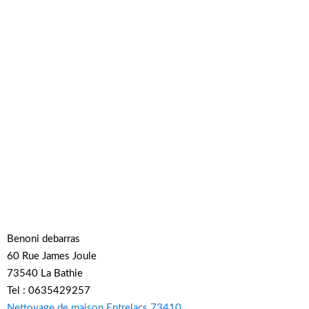
Benoni debarras
60 Rue James Joule
73540 La Bathie
Tel : 0635429257
Nettoyage de maison Entrelacs 73410