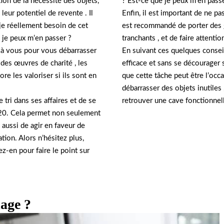
? Est-ce que je peux m’en pass
tion de la nécessité des objets,
Enfin, il est important de ne pas
leur potentiel de revente . Il
est recommandé de porter des 
je réellement besoin de cet
tranchants , et de faire attenti
e je peux m’en passer ?
En suivant ces quelques conseil
nt à vous pour vous débarrasser
efficace et sans se décourager 
 des œuvres de charité , les
que cette tâche peut être l’occas
e les valoriser si ils sont en
débarrasser des objets inutiles 
retrouver une cave fonctionnel
 tri dans ses affaires et de se
3520. Cela permet non seulement
aussi de agir en faveur de
tion. Alors n’hésitez plus,
z-en pour faire le point sur
lage ?