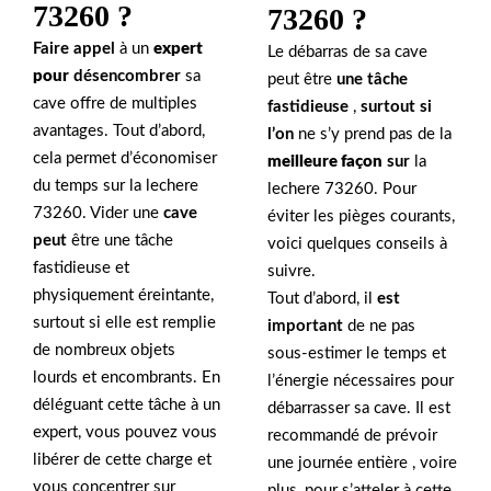
73260 ?
73260 ?
Faire appel
à un
expert
Le débarras de sa cave
pour
désencombrer
sa
peut être
une tâche
cave offre de multiples
fastidieuse
,
surtout si
avantages. Tout d’abord,
l’on
ne s’y prend pas de la
cela permet d’économiser
meilleure façon
sur
la
du temps sur la lechere
lechere 73260. Pour
73260. Vider une
cave
éviter les pièges courants,
peut
être une tâche
voici quelques conseils à
fastidieuse et
suivre.
physiquement éreintante,
Tout d’abord, il
est
surtout si elle est remplie
important
de ne pas
de nombreux objets
sous-estimer le temps et
lourds et encombrants. En
l’énergie nécessaires pour
déléguant cette tâche à un
débarrasser sa cave. Il est
expert, vous pouvez vous
recommandé de prévoir
libérer de cette charge et
une journée entière , voire
vous concentrer sur
plus, pour s’atteler à cette