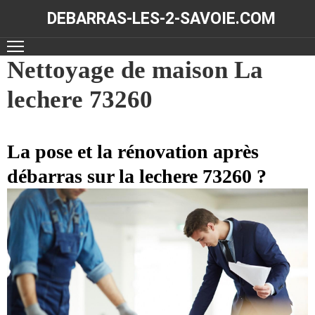
DEBARRAS-LES-2-SAVOIE.COM
ACCUEIL
Nettoyage de maison La
lechere 73260
DÉBARRAS
NOS
RÉALISATIONS
La pose et la rénovation après
débarras sur la lechere 73260 ?
CONTACT