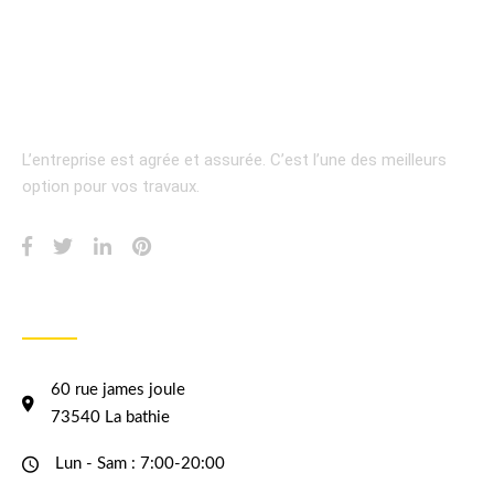
L’entreprise est agrée et assurée.
C’est l’une des meilleurs
option pour vos travaux.
INFORMATION
60 rue james joule
73540 La bathie
Lun - Sam : 7:00-20:00