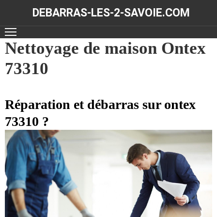
DEBARRAS-LES-2-SAVOIE.COM
ACCUEIL
Nettoyage de maison Ontex
73310
DÉBARRAS
NOS
RÉALISATIONS
Réparation et débarras sur ontex
73310 ?
CONTACT