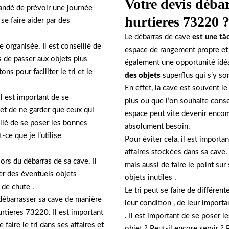
Votre devis débar
mandé de prévoir une journée
hurtieres 73220 
 se faire aider par des
Le débarras de cave
est une tâ
 organisée. Il est conseillé de
espace de rangement propre et 
 de passer aux objets plus
également une opportunité idéa
ns pour faciliter le tri et le
des objets
superflus qui s’y so
En effet, la cave est souvent le
Il est important de se
plus ou que l’on souhaite conse
 et de ne garder que ceux qui
espace peut vite devenir encomb
illé de se poser les bonnes
absolument besoin.
-ce que je l’utilise
Pour éviter cela, il est import
affaires stockées dans sa cave.
lors du débarras de sa cave. Il
mais aussi de faire le point sur
r des éventuels objets
objets inutiles .
 de chute .
Le tri peut se faire de différent
 débarrasser sa cave de manière
leur condition , de leur import
rtieres 73220. Il est important
. Il est important de se poser 
faire le tri dans ses affaires et
objet ? Peut-il encore servir ? 