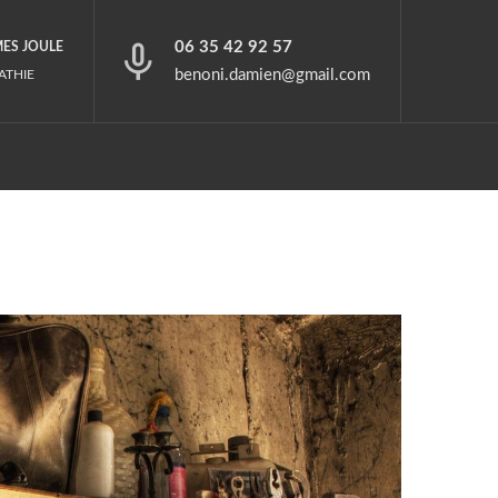
06 35 42 92 57
MES JOULE
benoni.damien@gmail.com
ATHIE
?