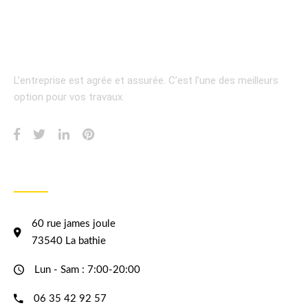
L’entreprise est agrée et assurée.
C’est l’une des meilleurs
option pour vos travaux.
INFORMATION
60 rue james joule
73540 La bathie
Lun - Sam : 7:00-20:00
06 35 42 92 57