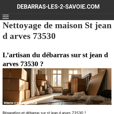
DEBARRAS-LES-2-SAVOIE.COM
ACCUEIL
Nettoyage de maison St jean
d arves 73530
DÉBARRAS
NOS
RÉALISATIONS
L’artisan du débarras sur st jean d
arves 73530 ?
CONTACT
Réparation et débarras sur st jean d arves 73530 ?