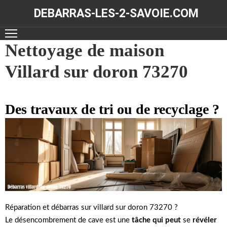
DEBARRAS-LES-2-SAVOIE.COM
ACCUEIL
Nettoyage de maison
Villard sur doron 73270
DÉBARRAS
NOS
RÉALISATIONS
Des travaux de tri ou de recyclage ?
CONTACT
Réparation et débarras sur villard sur doron 73270 ?
Le désencombrement de cave est une
tâche qui peut
se
révéler