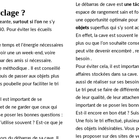
Le débarras de cave est
une tâc
clage ?
espace de rangement sain et fo
une opportunité optimale pour fa
geante,
surtout si l’on
ne s’y
objets
superflus qui s’y sont ac
. Pour éviter les écueils
En effet, la cave est souvent le
plus ou que l’on souhaite conse
 temps et l’énergie nécessaires
peut vite devenir encombré , re
voir une un week-end, voire
besoin .
 par des amis si nécessaire.
Pour éviter cela, il est import
re méthodique . Il est conseillé
affaires stockées dans sa cav
uis de passer aux objets plus
aussi de réaliser sur ses besoin
 poubelle pour faciliter le tri
Le tri peut se faire de différen
de leur qualité, de leur attache
Il est important de se
important de se poser les bonne
 et de ne garder que ceux qui
Est-il encore en bon état ? Suis
 se poser les bonnes questions :
Une fois le tri effectué, plusie
’utilise souvent ? Est-ce que je
des objets indésirables. Vous p
les proposer sur des sites de ve
lors du débarras de sa cave. Il