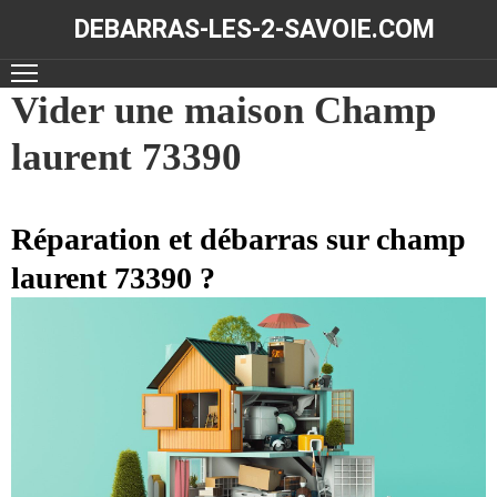
DEBARRAS-LES-2-SAVOIE.COM
ACCUEIL
Vider une maison Champ
laurent 73390
DÉBARRAS
NOS
RÉALISATIONS
Réparation et débarras sur champ
laurent 73390 ?
CONTACT