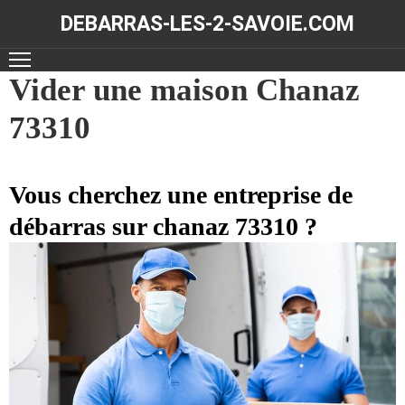
DEBARRAS-LES-2-SAVOIE.COM
ACCUEIL
Vider une maison Chanaz
73310
DÉBARRAS
NOS
RÉALISATIONS
Vous cherchez une entreprise de
débarras sur chanaz 73310 ?
CONTACT