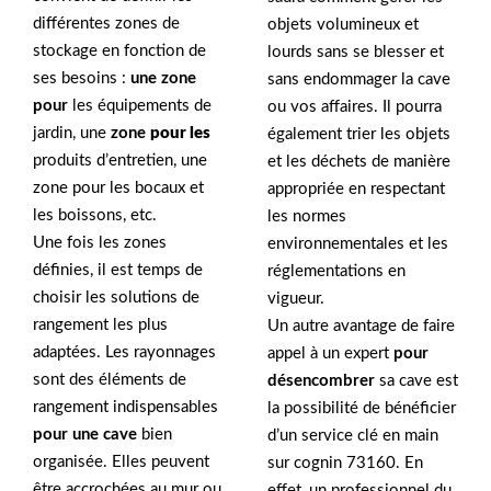
différentes zones de
objets volumineux et
stockage en fonction de
lourds sans se blesser et
ses besoins :
une zone
sans endommager la cave
pour
les équipements de
ou vos affaires. Il pourra
jardin, une
zone
pour les
également trier les objets
produits d’entretien, une
et les déchets de manière
zone pour les bocaux et
appropriée en respectant
les boissons, etc.
les normes
Une fois les zones
environnementales et les
définies, il est temps de
réglementations en
choisir les solutions de
vigueur.
rangement les plus
Un autre avantage de faire
adaptées. Les rayonnages
appel à un expert
pour
sont des éléments de
désencombrer
sa cave est
rangement indispensables
la possibilité de bénéficier
pour une cave
bien
d’un service clé en main
organisée. Elles peuvent
sur cognin 73160. En
être accrochées au mur ou
effet, un professionnel du