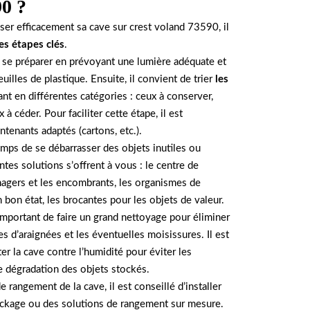
90 ?
er efficacement sa cave sur crest voland 73590, il
es étapes clés
.
de se préparer en prévoyant une lumière adéquate et
uilles de plastique. Ensuite, il convient de trier
les
nt en différentes catégories : ceux à conserver,
x à céder. Pour faciliter cette étape, il est
enants adaptés (cartons, etc.).
 temps de se débarrasser des objets inutiles ou
ntes solutions s’offrent à vous : le centre de
agers et les encombrants, les organismes de
 bon état, les brocantes pour les objets de valeur.
t important de faire un grand nettoyage pour éliminer
es d’araignées et les éventuelles moisissures. Il est
r la cave contre l’humidité pour éviter les
 dégradation des objets stockés.
e rangement de la cave, il est conseillé d’installer
ockage ou des solutions de rangement sur mesure.