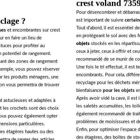
crest voland 735
Pour désencombrer et débarrass
clage ?
est important de suivre
certain
Tout d’abord, il est essentiel 
ues
et encombrantes sur crest
en protégeant le sol avec des fe
r en faire un lieu de
objets
stockés en les répartissa
tuces pour profiter au
ceux à jeter, ceux à offrir et ceu
n potentiel de rangement.
recommandé de se munir de cont
réant des zones de rangement
Une fois le tri effectué, il est
exemple, vous pouvez réserver
encombrants. Pour cela, différe
ur les produits ménagers, une
recyclage pour les déchets mén
tion vous permettra de trouver
bienfaisance
pour les objets
en
Après avoir vidé la cave, il es
t astucieuses et adaptées à
les saletés accumulées, les toil
t les crochets sont des choix
également recommandé de traite
Vous pouvez également opter
problèmes de moisissures et de
ensions particulières.
Enfin, pour optimiser l’espace d
 des étagères hautes ou des
des étagères, des boîtes de st
ttra de ranger des articles