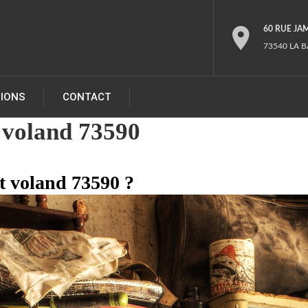
60 RUE JA
73540 LA B
TIONS
CONTACT
 voland 73590
st voland 73590 ?