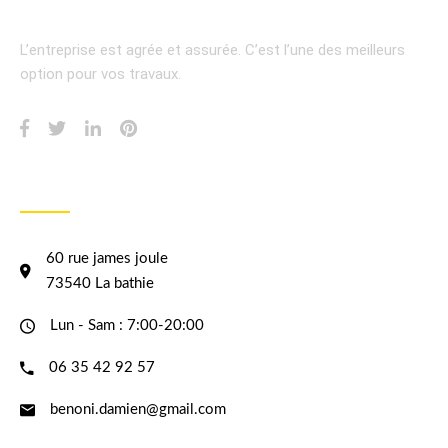
L’entreprise est agrée et assurée.
C’est l’une des meilleurs
option pour vos travaux.
INFORMATION
60 rue james joule
73540 La bathie
Lun - Sam : 7:00-20:00
06 35 42 92 57
benoni.damien@gmail.com