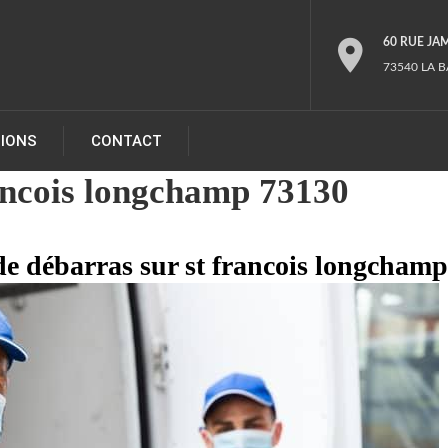
60 RUE JA
73540 LA B
TIONS
CONTACT
ancois longchamp 73130
de débarras sur st francois longchamp