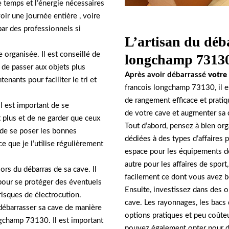
 temps et l’énergie nécessaires
ir une journée entière , voire
 par des professionnels si
L’artisan du déba
e organisée. Il est conseillé de
longchamp 73130
 de passer aux objets plus
Après avoir débarrassé
votre
enants pour faciliter le tri et
francois longchamp 73130, il 
de rangement efficace et pratiqu
Il est important de se
de votre cave et augmenter sa 
plus et de ne garder que ceux
Tout d’abord, pensez à bien or
é de se poser les bonnes
dédiées à des types d’affaires 
e que je l’utilise régulièrement
espace pour les équipements de
autre pour les affaires de spor
lors du débarras de sa cave. Il
facilement ce dont vous avez be
our se protéger des éventuels
Ensuite, investissez dans des 
risques de électrocution.
cave. Les rayonnages, les bacs
 débarrasser sa cave de manière
options pratiques et peu coûteu
ngchamp 73130. Il est important
pouvez également opter pour de