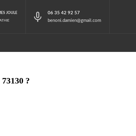
06 35 42 92 57
MES JOULE
benoni.damien@gmail.com
ATHIE
 73130 ?