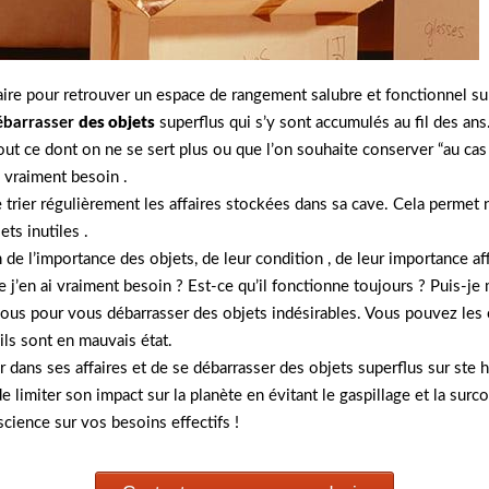
ire pour retrouver un espace de rangement salubre et fonctionnel su
ébarrasser
des objets
superflus qui s’y sont accumulés au fil des ans
tout ce dont on ne se sert plus ou que l’on souhaite conserver “au cas
a vraiment besoin .
de trier régulièrement les affaires stockées dans sa cave. Cela perme
ts inutiles .
n de l’importance des objets, de leur condition , de leur importance af
 j’en ai vraiment besoin ? Est-ce qu’il fonctionne toujours ? Puis-je
à vous pour vous débarrasser des objets indésirables. Vous pouvez les 
ils sont en mauvais état.
r dans ses affaires et de se débarrasser des objets superflus sur st
e limiter son impact sur la planète en évitant le gaspillage et la sur
cience sur vos besoins effectifs !