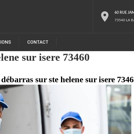
60 RUE JA
73540 LA B
TIONS
CONTACT
lene sur isere 73460
 débarras sur ste helene sur isere 7346