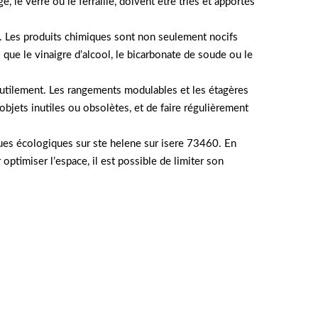
, le verre ou le ferraille, doivent être triés et apportés
e. Les produits chimiques sont non seulement nocifs
s que le vinaigre d’alcool, le bicarbonate de soude ou le
 inutilement. Les rangements modulables et les étagères
bjets inutiles ou obsolètes, et de faire régulièrement
ues écologiques sur ste helene sur isere 73460. En
 optimiser l’espace, il est possible de limiter son