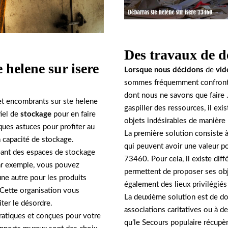
Des travaux de d
 helene sur isere
Lorsque nous décidons
de
vid
sommes fréquemment confront
dont nous ne savons que faire .
 et encombrants sur ste helene
gaspiller des ressources, il ex
tiel de
stockage
pour en faire
objets indésirables de manière
ques astuces pour profiter au
La première solution consiste 
 capacité de stockage.
qui peuvent avoir une valeur po
réant des espaces de stockage
73460. Pour cela, il existe diff
Par exemple, vous pouvez
permettent de proposer ses obj
ne autre pour les produits
également des lieux privilégiés
. Cette organisation vous
La deuxième solution est de do
iter le désordre.
associations caritatives ou à d
ratiques et conçues pour votre
qu’le Secours populaire récupèr