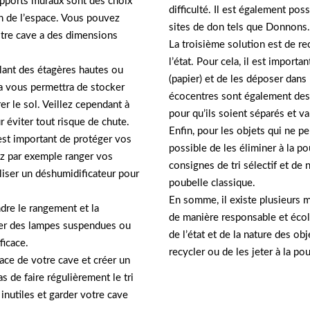
upports muraux sont des choix
difficulté. Il est également poss
on de l’espace. Vous pouvez
sites de don tels que Donnons.
otre cave a des dimensions
La troisième solution est de rec
l’état. Pour cela, il est import
llant des étagères hautes ou
(papier) et de les déposer dans
a vous permettra de stocker
écocentres sont également des 
r le sol. Veillez cependant à
pour qu’ils soient séparés et va
r éviter tout risque de chute.
Enfin, pour les objets qui ne pe
 est important de protéger vos
possible de les éliminer à la po
ez par exemple ranger vos
consignes de tri sélectif et de
iliser un déshumidificateur pour
poubelle classique.
En somme, il existe plusieurs 
ndre le rangement et la
de manière responsable et écol
ller des lampes suspendues ou
de l’état et de la nature des obj
ficace.
recycler ou de les jeter à la po
ace de votre cave et créer un
s de faire régulièrement le tri
 inutiles et garder votre cave