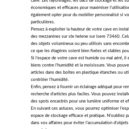
cave. Les rayonnages, les bacs de stockage et les s
économiques et efficaces pour maximiser l’utilisati
également opter pour du mobilier personnalisé si v
particulières.
Pensez à exploiter la hauteur de votre cave en insta
des mezzanines sur ste helene sur isere 73460. Cel
des objets volumineux ou peu utilisés sans encombre
ce que les étagères soient bien fixées et stables pou
Si l’espace de votre cave est humide ou mal aéré, il
biens contre l’humidité et la moisissure. Vous pouv
articles dans des boîtes en plastique étanches ou ut
contrôler l’humidité.
Enfin, pensez à fournir un éclairage adéquat pour re
recherche d’articles plus faciles. Vous pouvez insta
des spots encastrés pour une lumière uniforme et ef
En suivant ces astuces, vous pourrez optimiser l’esp
espace de stockage efficace et pratique. N’oubliez pa
dans vos affaires pour éviter l’accumulation d’objets