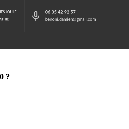
06 35 42 92 57
MES JOULE
benoni.damien@gmail.com
ATHIE
0 ?